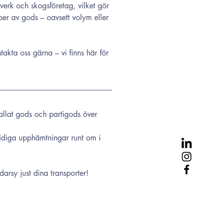
verk och skogsföretag, vilket gör 
per av gods – oavsett volym eller 
akta oss gärna – vi finns här för 
pallat gods och partigods över 
midiga upphämtningar runt om i 
ddarsy just dina transporter!