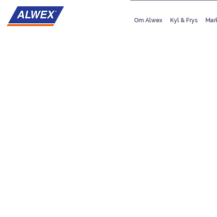
Om Alwex
Kyl & Frys
Mar