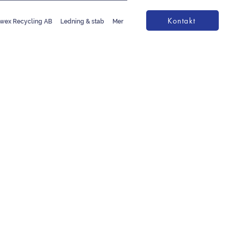
Kontakt
wex Recycling AB
Ledning & stab
Mer