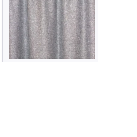
Josefin Söderbom-Nilsson
0470-72 71 37
josefin.soderbom-nilsson@alwex.se