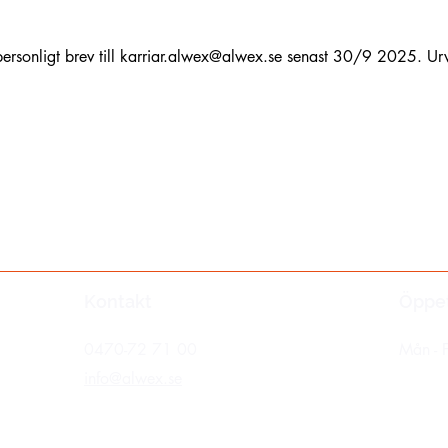
sonligt brev till 
karriar.alwex@alwex.se
 senast 30/9 2025. Urv
Kontakt
Öppet
0470-72 71 00
Mån - F
info@alwex.se