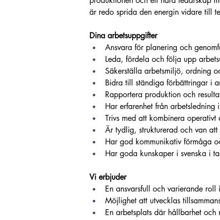
produktionen och ett nära ledarskap me
är redo sprida den energin vidare till t
Dina arbetsuppgifter
Ansvara för planering och genom
Leda, fördela och följa upp arbets
Säkerställa arbetsmiljö, ordning o
Bidra till ständiga förbättringar i 
Rapportera produktion och resultat
Har erfarenhet från arbetsledning i
Trivs med att kombinera operativt
Är tydlig, strukturerad och van att 
Har god kommunikativ förmåga oc
Har goda kunskaper i svenska i tal
Vi erbjuder
En ansvarsfull och varierande roll 
Möjlighet att utvecklas tillsamma
En arbetsplats där hållbarhet och m