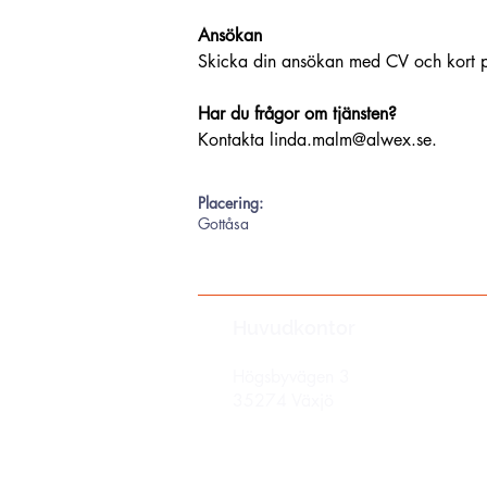
Ansökan
Skicka din ansökan med CV och kort per
Har du frågor om tjänsten?
Kontakta 
linda.malm@alwex.se
.
Placering:
Gottåsa
Huvudkontor
Högsbyvägen 3
35274 Växjö