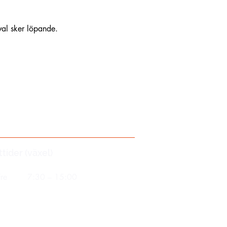
al sker löpande.
tider (växel)
re
7:30 – 15:00