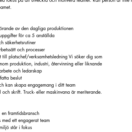
d fokus på att utveckla och motivera teamet. Rätt person är inte 
eamet.
förande av den dagliga produktionen
uppgifter för ca 5 anställda
ch säkerhetsrutiner
arbetssätt och processer
 till platschef/verksamhetsledning Vi söker dig som
nom produktion, industri, återvinning eller liknande
 arbete och ledarskap
fatta beslut
h kan skapa engagemang i ditt team
 och skrift. Truck- eller maskinvana är meriterande.
i en framtidsbransch
ns med ett engagerat team
iljö står i fokus