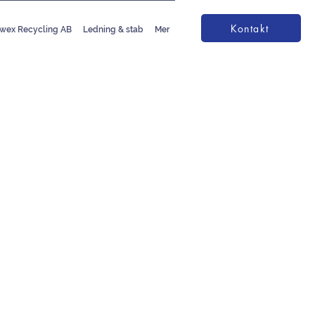
Kontakt
wex Recycling AB
Ledning & stab
Mer