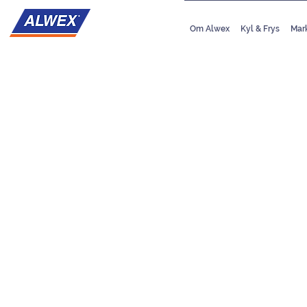
Om Alwex
Kyl & Frys
Mar