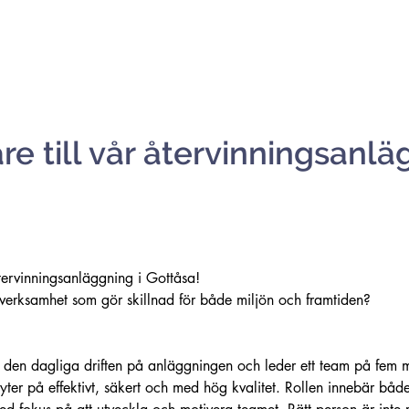
e till vår återvinningsanlä
 återvinningsanläggning i Gottåsa!
 verksamhet som gör skillnad för både miljön och framtiden?
 den dagliga driften på anläggningen och leder ett team på fem m
flyter på effektivt, säkert och med hög kvalitet. Rollen innebär bå